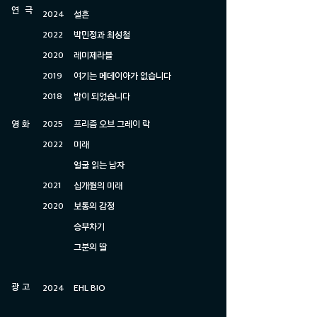
​연 극
2024
​​설흔
2022
박민정과 최성철
2020
레미제라블
2019
여기는 메데이아가 없습니다
2018
​밤이 되었습니다
영 화
2025
프리즘 오브 그레이 락
2022
미래
얼굴 읽는 남자
2021
십개월의 미래
2020
보통의 감정
승부차기
​그분의 딸​
​광 고
2024​
EHL BIO