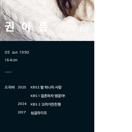
권아름
05 Jun 1990
164cm
드라마
2025
KBS2 별 하나의 사랑
KBS 1 결혼하자 맹꽁아​!
2024​
KBS 2 고려거란전쟁
2017
​싱글와이프