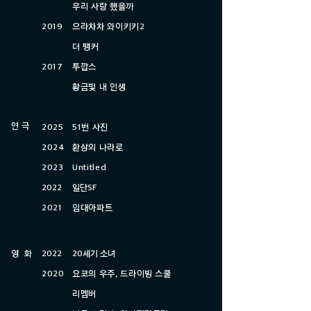
우리 사랑 했을까
2019
으라차차 와이키키2
더 뱅커
2017
투깝스
​황금빛 내 인생
연 극
​​2025
51번 사진
2024
​환상의 나라로
2023
Untitled
2022
일단SF
2021
​임대아파트​​
영 화
2022
20세기 소녀
2020
요코의 우주, 드라이빙 스쿨
리멤버