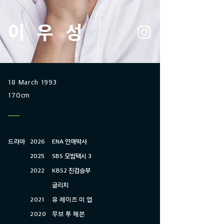
이우성
18 March 1993
170cm
드라마
2026
​ENA 연애박사
2025
SBS 모범택시 3
2022
KBS2 진검승부
​글리치
2021
유 레이즈 미 업
2020
무브 투 헤븐