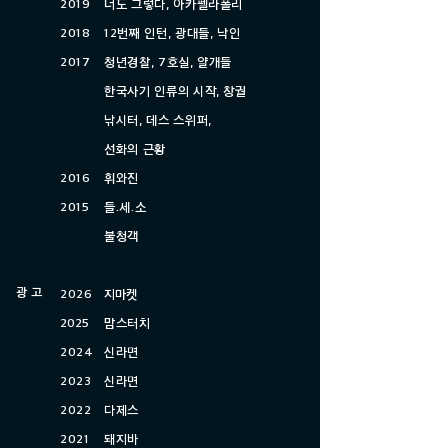
​2019
너도 그렇다, 아카펠라폴리
​2018
12번째 인턴, 광대들, 낙인
​​2017
청년경찰, 7호실, 얄개들
한국사기 인류의 시작, 창궐
낚시터, 데스 스위퍼,
선화의 근황
​​​​2016
휘와진
2015
들.세.소
불청객
​광 고
2026
​지마켓
2025
맘스터치
2024
신라면
2023
신라면
2022
다제스
202
1
​돼지바